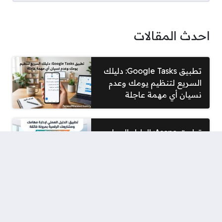
احدث المقالات
تطبيق Google Tasks: دليلك
السريع لتنظيم يومك وعدم
نسيان أي مهمة عاجلة
تطبيق Asana: الدليل العملي
لإدارة مهامك ومشاريعك
الرقمية بمرونة فائقة
المراجعة الشاملة لتطبيق
VN Video Editor: كيف
تصنع فيديوهات احترافية