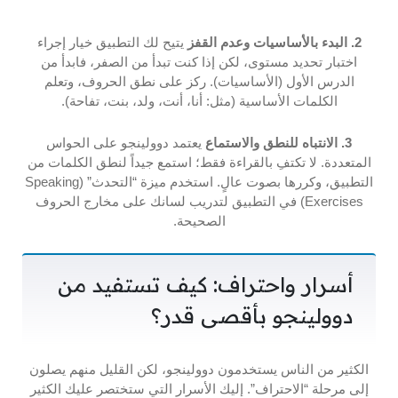
2. البدء بالأساسيات وعدم القفز
يتيح لك التطبيق خيار إجراء
اختبار تحديد مستوى، لكن إذا كنت تبدأ من الصفر، فابدأ من
الدرس الأول (الأساسيات). ركز على نطق الحروف، وتعلم
الكلمات الأساسية (مثل: أنا، أنت، ولد، بنت، تفاحة).
3. الانتباه للنطق والاستماع
يعتمد دوولينجو على الحواس
المتعددة. لا تكتفِ بالقراءة فقط؛ استمع جيداً لنطق الكلمات من
التطبيق، وكررها بصوت عالٍ. استخدم ميزة “التحدث” (Speaking
Exercises) في التطبيق لتدريب لسانك على مخارج الحروف
الصحيحة.
أسرار واحتراف: كيف تستفيد من
دوولينجو بأقصى قدر؟
الكثير من الناس يستخدمون دوولينجو، لكن القليل منهم يصلون
إلى مرحلة “الاحتراف”. إليك الأسرار التي ستختصر عليك الكثير