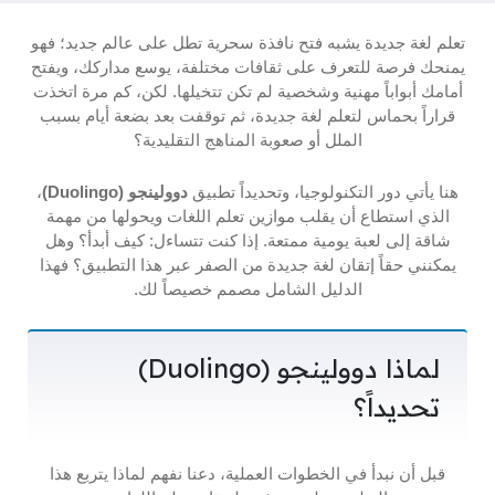
تعلم لغة جديدة يشبه فتح نافذة سحرية تطل على عالم جديد؛ فهو
يمنحك فرصة للتعرف على ثقافات مختلفة، يوسع مداركك، ويفتح
أمامك أبواباً مهنية وشخصية لم تكن تتخيلها. لكن، كم مرة اتخذت
قراراً بحماس لتعلم لغة جديدة، ثم توقفت بعد بضعة أيام بسبب
الملل أو صعوبة المناهج التقليدية؟
هنا يأتي دور التكنولوجيا، وتحديداً تطبيق
دوولينجو (Duolingo)
،
الذي استطاع أن يقلب موازين تعلم اللغات ويحولها من مهمة
شاقة إلى لعبة يومية ممتعة. إذا كنت تتساءل: كيف أبدأ؟ وهل
يمكنني حقاً إتقان لغة جديدة من الصفر عبر هذا التطبيق؟ فهذا
الدليل الشامل مصمم خصيصاً لك.
لماذا دوولينجو (Duolingo)
تحديداً؟
قبل أن نبدأ في الخطوات العملية، دعنا نفهم لماذا يتربع هذا