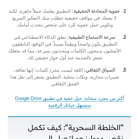
عفوية المحادثة الحقيقية:
التطبيق يعلمك جملاً جاهزة، لكنه
لا يضعك في مواقف حقيقية تتطلب منك التفكير السريع
وتكوين جمل عفوية للرد على شخص يتحدث أمامك.
سرعة الاستماع الطبيعية:
نطق الذكاء الاصطناعي في
التطبيق يكون واضحاً وبطيئاً نسبياً. في الواقع، الناطقون
الأصليون يدمجون الكلمات ويتحدثون بسرعة، مما قد يجعلك
تشعر بالصدمة عند أول حوار حقيقي لك.
السياق الثقافي:
اللغة ليست مجرد كلمات؛ إنها ثقافة،
تعبيرات مجازية، ونكات محلية. التطبيق يفتقر إلى نقل هذا
العمق الثقافي.
أكثر من مجرد سحابة: حيل خفية في تطبيق Google Drive
ستسهل حياتك الرقمية
“الخلطة السحرية”: كيف تكمل
نقص دوولينجو لتصل إلى