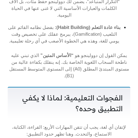
“التكرار المتباعد”، يضمن لك دوولينجو حفظ مئات، بل آلاف
الكلمات والعبارات الأساسية التي لا غنى عنها في الحياة
اليومية.
بناء عادة التعلم (Habit Building):
بفضل نظامه القائم على
التلعيب (Gamification)، يبرمج عقلك على تخصيص وقت
يومي للغة، وهذه هي الخطوة الأصعب في أي رحلة تعليمية.
يمكن القول إن دوولينجو هو
“الأساس المتين”
الذي تبني عليه
ناطحة السحاب اللغوية الخاصة بك. إنه ينقلك بكفاءة عالية من
مستوى المبتدئ المطلق (A0) إلى المستوى المتوسط المستقل
(B1).
الفجوات التعليمية: لماذا لا يكفي
التطبيق وحده؟
لإتقان أي لغة، يجب أن تتقن المهارات الأربع: القراءة، الكتابة،
الاستماع، والتحدث. وهنا تظهر حدود التطبيق: