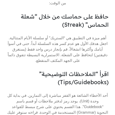
من الوقت:
حافظ على حماسك من خلال “شعلة
الحماس” (Streak)
أهم ميزة في التطبيق هي “الستريك” أو سلسلة الأيام المتتالية.
اجعل هدفك الأول هو عدم كسر هذه السلسلة أبداً. حتى في أسوأ
أيامك وأكثرها انشغالاً، قم بإنجاز درس واحد فقط (يستغرق
دقيقتين) لتحافظ على الشعلة. الاستمرارية البسيطة تتفوق دائماً
على الجهد المكثف المتقطع.
اقرأ “الملاحظات التوضيحية”
(Tips/Guidebooks)
أحد الأخطاء الشائعة هو القفز مباشرة إلى التمارين. في بداية كل
وحدة (Unit)، يوجد رمز لدفتر ملاحظات أو قسم باسم
“Guidebook”. هذا القسم يحتوي على شرح مبسط للقواعد
النحوية (Grammar) المستخدمة في الوحدة. قراءته ستوفر عليك