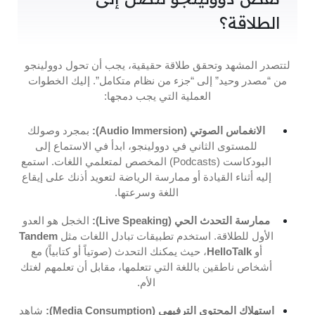
الطلاقة؟
لتتصدر المشهد وتحقق طلاقة حقيقية، يجب أن تحول دوولينجو
من “مصدر وحيد” إلى “جزء من نظام متكامل”. إليك الخطوات
العملية التي يجب دمجها:
الانغماس الصوتي (Audio Immersion):
بمجرد وصولك
للمستوى الثاني في دوولينجو، ابدأ في الاستماع إلى
البودكاست (Podcasts) المخصص لمتعلمي اللغات. استمع
إليه أثناء القيادة أو ممارسة الرياضة لتعويد أذنك على إيقاع
اللغة وسرعتها.
ممارسة التحدث الحي (Live Speaking):
الخجل هو العدو
الأول للطلاقة. استخدم تطبيقات تبادل اللغات مثل
Tandem
أو
HelloTalk
، حيث يمكنك التحدث (صوتياً أو كتابياً) مع
أشخاص ناطقين باللغة التي تتعلمها، مقابل أن تعلمهم لغتك
الأم.
استهلاك المحتوى الترفيهي (Media Consumption):
شاهد