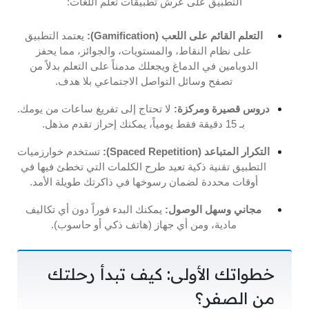
التطبيق على عرش تطبيقات تعلم اللغات:
التعلم القائم على اللعب (Gamification):
يعتمد التطبيق
على نظام النقاط، والمستويات، والجوائز، مما يحفز
الدوبامين في الدماغ ويجعلك مدمناً على التعلم بدلاً من
تصفح وسائل التواصل الاجتماعي بلا هدف.
دروس قصيرة ومركزة:
لا تحتاج إلى تفريغ ساعات من يومك.
بـ 15 دقيقة فقط يومياً، يمكنك إحراز تقدم مذهل.
التكرار المتباعد (Spaced Repetition):
تستخدم خوارزميات
التطبيق تقنية ذكية تعيد طرح الكلمات التي تخطئ فيها في
أوقات محددة لضمان رسوخها في ذاكرتك طويلة الأمد.
مجاني وسهل الوصول:
يمكنك البدء فوراً دون أي تكاليف
مادية، ومن أي جهاز (هاتف ذكي أو حاسوب).
خطواتك الأولى: كيف تبدأ رحلتك
من الصفر؟