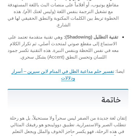
مقاطع يوتيوب، أو أفلاماً على منصات البث باللغة المستهدفة
مع تشغيل الترجمة بنفس اللغة (وليس لغتك الأم). هذه
الخطوة تربط بين الكلمات المكتوبة والنطق الحقيقي لها في
الشارع.
تقنية التظليل (Shadowing):
وهي تقنية متقدمة تعتمد على
الاستماع إلى مقطع صوتي لمتحدث أصلي، ثم تكرار الكلام
معه في نفس اللحظة وبنفس النبرة. هذه التقنية تكسر جمود
اللسان وتحسن النطق (Accent) بشكل سحري.
ايضا:
تفسير حلم مداعبة الظل في المنام لابن سيرين – أسرار
ودلالات
خاتمة
إتقان لغة جديدة من الصفر ليس سحراً ولا مستحيلاً، بل هو رحلة
تتطلب الصبر والاستمرارية. تطبيق دوولينجو هو رفيقك المثالي
في هذه الرحلة، فهو يكسر حاجز الخوف والملل ويجعل التعلم