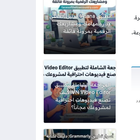
تطبيق Asana: الدليل العملي
ة.
لإدارة مهامك ومشاريعك
الرقمية بمرونة فائقة
عة،
المراجعة الشاملة لتطبيق
VN Video Editor: كيف
تصنع فيديوهات احترافية
د
لمشروعك مجاناً؟