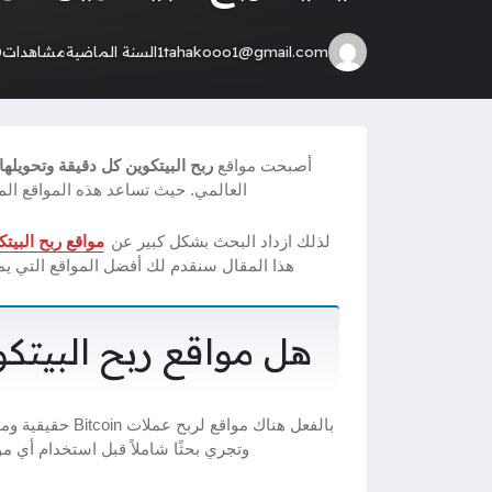
1tahakooo1@gmail.com
السنة الماضية
مشاهدات
0
أصبحت مواقع
ربح البيتكوين كل دقيقة وتحويلها
العالمي. حيث تساعد هذه المواقع المستخدمين في ك
لذلك ازداد البحث بشكل كبير عن
مواقع ربح البيتكوين 
هذا المقال سنقدم لك أفضل المواقع التي يم
هل مواقع ربح البيتكو
بالفعل هناك مواق
وتجري بحثًا شاملاً قبل استخدام أي 