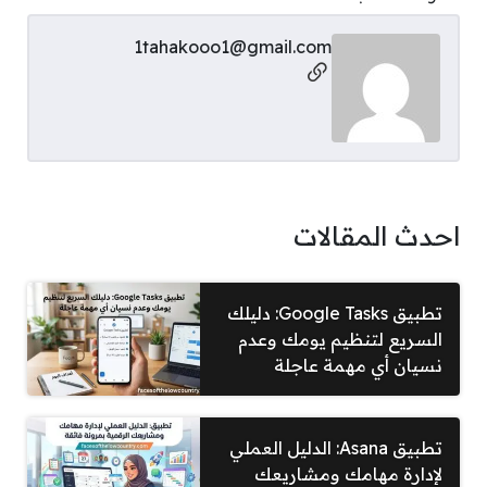
1tahakooo1@gmail.com
مواقع التواصل
احدث المقالات
تطبيق Google Tasks: دليلك
السريع لتنظيم يومك وعدم
نسيان أي مهمة عاجلة
تطبيق Asana: الدليل العملي
لإدارة مهامك ومشاريعك