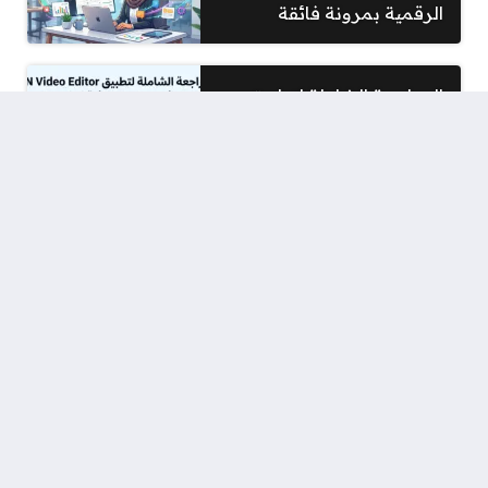
الرقمية بمرونة فائقة
المراجعة الشاملة لتطبيق
VN Video Editor: كيف
تصنع فيديوهات احترافية
لمشروعك مجاناً؟
أسرار تطبيق Grammarly:
دليلك لكتابة نصوص
احترافية خالية من الأخطاء
تطبيق WordPress للموبايل:
كيف تدير موقعك وتنشر
مقالاتك المتوافقة مع السيو
من أي مكان؟